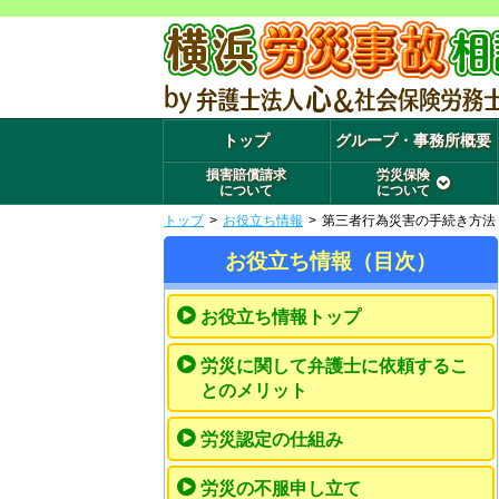
トップ
グループ・事務所概要
損害賠償請求
労災保険
について
について
トップ
>
お役立ち情報
>
第三者行為災害の手続き方法
お役立ち情報（目次）
お役立ち情報トップ
労災に関して弁護士に依頼するこ
とのメリット
労災認定の仕組み
労災の不服申し立て